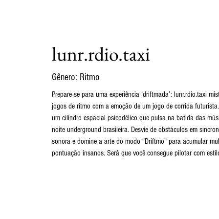
lunr.rdio.taxi
Gênero: Ritmo
Prepare-se para uma experiência ‘driftmada’: lunr.rdio.taxi mi
jogos de ritmo com a emoção de um jogo de corrida futurista.
um cilindro espacial psicodélico que pulsa na batida das mú
noite underground brasileira. Desvie de obstáculos em sincron
sonora e domine a arte do modo "Driftmo" para acumular mult
pontuação insanos. Será que você consegue pilotar com estil