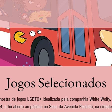
novembro até 01 de dezembro 2024, no Sesc Avenida P
Jogos Selecionados
stra de jogos LGBTQ+ idealizada pela companhia White Wolfy, 
 e foi aberta ao público no Sesc da Avenida Paulista, na cidad