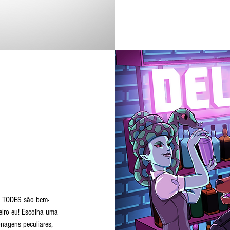
de TODES são bem-
deiro eu! Escolha uma
nagens peculiares,