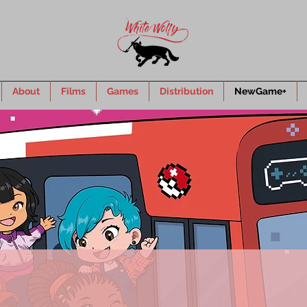
About
Films
Games
Distribution
NewGame+