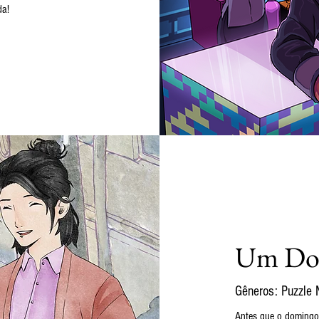
da!
Um Dom
Gêneros: Puzzle N
Antes que o domingo 